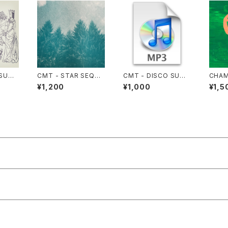
 SUCK
CMT - STAR SEQUE
CMT - DISCO SUCK
CHAM
NCE(CD)
S!!!! VOL.1
¥1,200
¥1,000
¥1,5