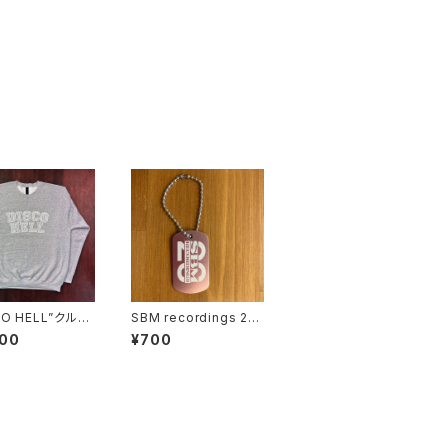
CO HELL”クルー
SBM recordings 20t
スウェットシャツ
h ANNIV DOGTAG
500
¥700