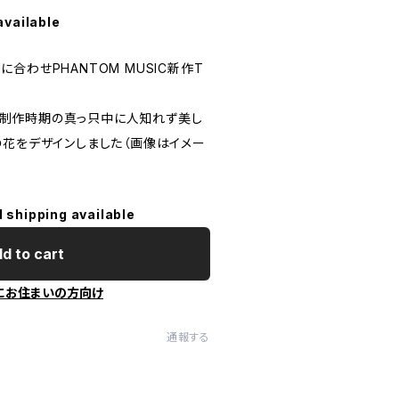
available
ースに合わせPHANTOM MUSIC新作T
ト同様制作時期の真っ只中に人知れず美し
の花をデザインしました（画像はイメー
l shipping available
d to cart
にお住まいの方向け
通報する