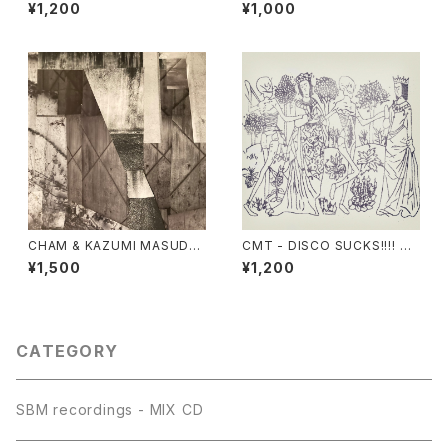
RK
¥1,200
¥1,000
CHAM & KAZUMI MASUDA
CMT - DISCO SUCKS!!!! VO
- cielo
L.1(CD)
¥1,500
¥1,200
CATEGORY
SBM recordings - MIX CD