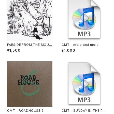
FARSIDE FROM THE MOUN
CMT - more and more
TAIN
¥1,500
¥1,000
CMT - ROADHOUSE 6
CMT - SUNDAY IN THE PA