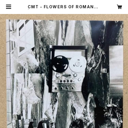
CMT - FLOWERS OF ROMANCE
| PHANTOM MUSIC / SBM reco
rdings WEBSHOP