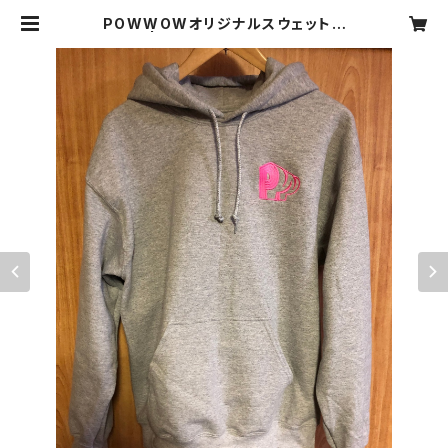
POWWOWオリジナルスウェットフ
ーディ | PHANTOM MUSIC / SB
M recordings WEBSHOP