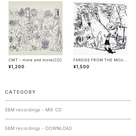
CMT - more and more(CD)
FARSIDE FROM THE MOUN
TAIN
¥1,200
¥1,500
CATEGORY
SBM recordings - MIX CD
SBM recordings - DOWNLOAD