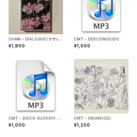
CHAM - DIALOGUE（カセット
CMT - DESCONOCIDO
テープ版）
¥1,800
¥1,000
CMT - DISCO SUCKS!!!! VO
CMT - SKUNK(CD)
L.1
¥1,000
¥1,200