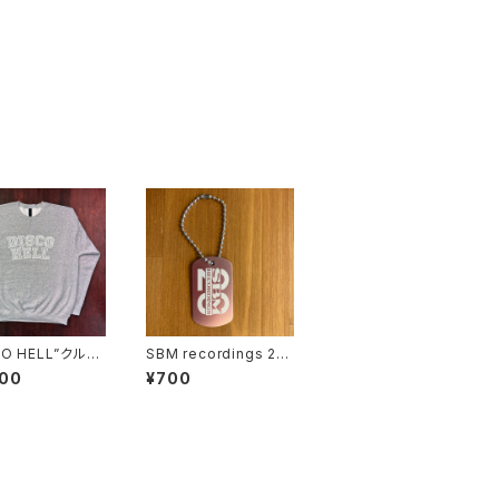
CO HELL”クルー
SBM recordings 20t
スウェットシャツ
h ANNIV DOGTAG
500
¥700