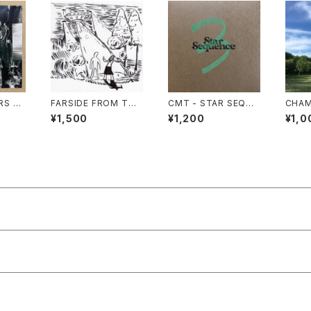
RS O
FARSIDE FROM THE
CMT - STAR SEQUE
CHAM
MOUNTAIN
NCE 3
¥1,500
¥1,200
¥1,0