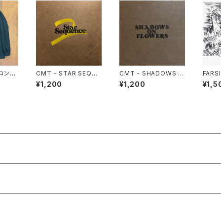
"ロング
CMT - STAR SEQUE
CMT - SHADOWS O
FARS
NCE 2
N FLOWERS
MOUN
¥1,200
¥1,200
¥1,5