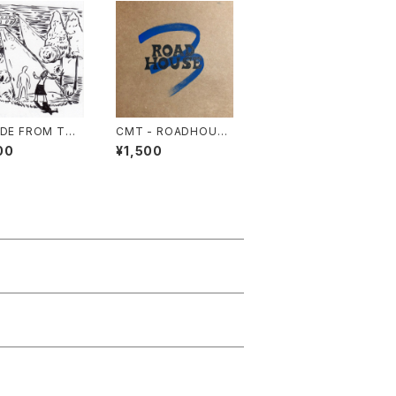
IDE FROM THE
CMT - ROADHOUSE
TAIN
3
00
¥1,500