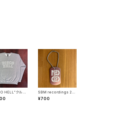
CO HELL”クルー
SBM recordings 20t
スウェットシャツ
h ANNIV DOGTAG
500
¥700