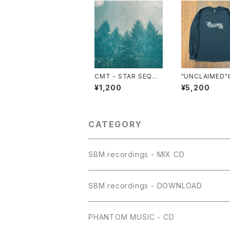
CMT - STAR SEQUE
"UNCLAIMED
NCE(CD)
スリーブTシャツ
¥1,200
¥5,200
CATEGORY
SBM recordings - MIX CD
SBM recordings - DOWNLOAD
PHANTOM MUSIC - CD